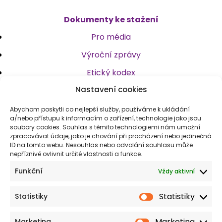
Dokumenty ke stažení
Pro média
Výroční zprávy
Etický kodex
Nastavení cookies
Stanovy
Logotyp
Abychom poskytli co nejlepší služby, používáme k ukládání
a/nebo přístupu k informacím o zařízení, technologie jako jsou
soubory cookies. Souhlas s těmito technologiemi nám umožní
zpracovávat údaje, jako je chování při procházení nebo jedinečná
Kontakt
ID na tomto webu. Nesouhlas nebo odvolání souhlasu může
nepříznivě ovlivnit určité vlastnosti a funkce.
spolek@msr.care
Funkční
Vždy aktivní
+420 734 241 576
Statistiky
Statistiky
Sledujte nás
Marketing
Marketing