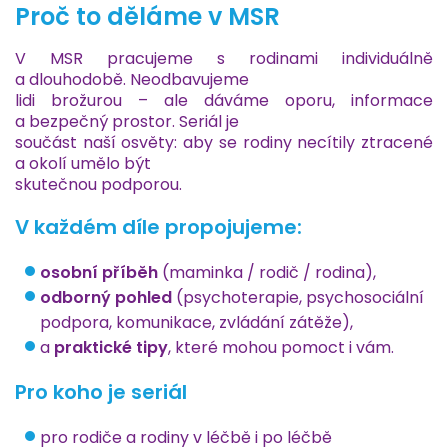
Proč to děláme v MSR
V MSR pracujeme s rodinami individuálně
a dlouhodobě. Neodbavujeme
lidi brožurou – ale dáváme oporu, informace
a bezpečný prostor. Seriál je
součást naší osvěty: aby se rodiny necítily ztracené
a okolí umělo být
skutečnou podporou.
V každém díle propojujeme:
osobní příběh
(maminka / rodič / rodina),
odborný pohled
(psychoterapie, psychosociální
podpora, komunikace, zvládání zátěže),
a
praktické tipy
, které mohou pomoct i vám.
Pro koho je seriál
pro rodiče a rodiny v léčbě i po léčbě