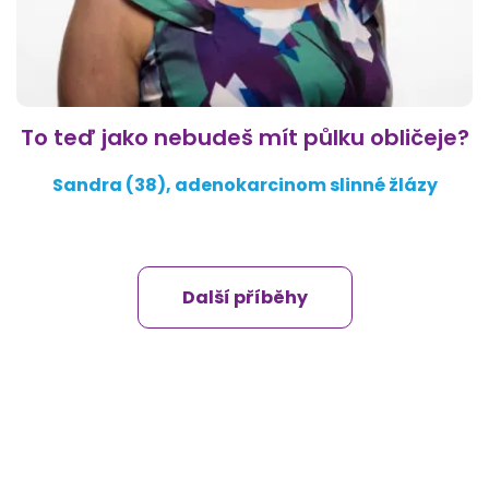
To teď jako nebudeš mít půlku obličeje?
Sandra (38), adenokarcinom slinné žlázy
Další příběhy