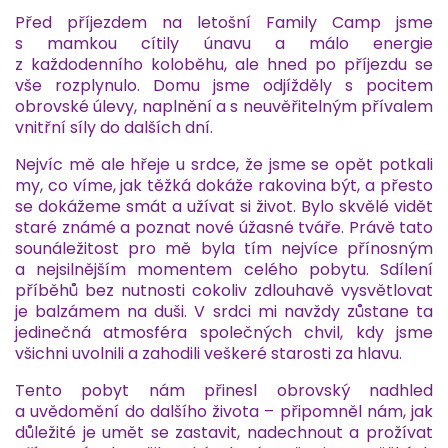
Před příjezdem na letošní Family Camp jsme
s mamkou cítily únavu a málo energie
z každodenního koloběhu, ale hned po příjezdu se
vše rozplynulo. Domu jsme odjížděly s pocitem
obrovské úlevy, naplnění a s neuvěřitelným přívalem
vnitřní síly do dalších dní.
Nejvíc mě ale hřeje u srdce, že jsme se opět potkali
my, co víme, jak těžká dokáže rakovina být, a přesto
se dokážeme smát a užívat si život. Bylo skvělé vidět
staré známé a poznat nové úžasné tváře. Právě tato
sounáležitost pro mě byla tím nejvíce přínosným
a nejsilnějším momentem celého pobytu. Sdílení
příběhů bez nutnosti cokoliv zdlouhavě vysvětlovat
je balzámem na duši. V srdci mi navždy zůstane ta
jedinečná atmosféra společných chvil, kdy jsme
všichni uvolnili a zahodili veškeré starosti za hlavu.
Tento pobyt nám přinesl obrovský nadhled
a uvědomění do dalšího života – připomněl nám, jak
důležité je umět se zastavit, nadechnout a prožívat