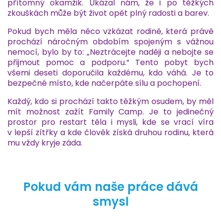
přítomný okamžik. Ukázal nám, že i po těžkých
zkouškách může být život opět plný radosti a barev.
Pokud bych měla něco vzkázat rodině, která právě
prochází náročným obdobím spojeným s vážnou
nemocí, bylo by to: „Neztrácejte naději a nebojte se
přijmout pomoc a podporu.“ Tento pobyt bych
všemi deseti doporučila každému, kdo váhá. Je to
bezpečné místo, kde načerpáte sílu a pochopení.
Každý, kdo si prochází takto těžkým osudem, by měl
mít možnost zažít Family Camp. Je to jedinečný
prostor pro restart těla i mysli, kde se vrací víra
v lepší zítřky a kde člověk získá druhou rodinu, která
mu vždy kryje záda.
Pokud vám naše práce dává
smysl