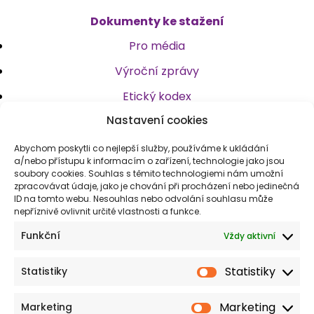
Dokumenty ke stažení
Pro média
Výroční zprávy
Etický kodex
Nastavení cookies
Stanovy
Logotyp
Abychom poskytli co nejlepší služby, používáme k ukládání
a/nebo přístupu k informacím o zařízení, technologie jako jsou
soubory cookies. Souhlas s těmito technologiemi nám umožní
zpracovávat údaje, jako je chování při procházení nebo jedinečná
Kontakt
ID na tomto webu. Nesouhlas nebo odvolání souhlasu může
nepříznivě ovlivnit určité vlastnosti a funkce.
spolek@msr.care
Funkční
Vždy aktivní
+420 734 241 576
Statistiky
Statistiky
Sledujte nás
Marketing
Marketing