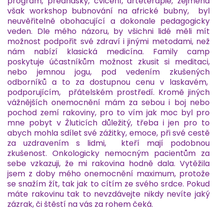
program, přednášky, cvičení, arteterapie, zejména
však workshop bubnování na africké bubny, byl
neuvěřitelně obohacující a dokonale pedagogicky
veden. Dle mého názoru, by všichni lidé měli mít
možnost podpořit své zdraví i jinými metodami, než
nám nabízí klasická medicína. Family camp
poskytuje účastníkům možnost zkusit si meditaci,
nebo jemnou jogu, pod vedením zkušených
odborníků a to za dostupnou cenu v laskavém,
podporujícím, přátelském prostředí. Kromě jiných
vážnějších onemocnění mám za sebou i boj nebo
pochod zemí rakoviny, pro to vím jak moc byl pro
mne pobyt v Žluticích důležitý, třeba i jen pro to
abych mohla sdílet své zážitky, emoce, při své cestě
za uzdravením s lidmi, kteří mají podobnou
zkušenost. Onkologicky nemocným pacientům za
sebe vzkazuji, že mi rakovina hodně dala. Vytěžila
jsem z doby mého onemocnění maximum, protože
se snažím žít, tak jak to cítím ze svého srdce. Pokud
máte rakovinu tak to nevzdávejte nikdy nevíte jaký
zázrak, či štěstí na vás za rohem čeká.