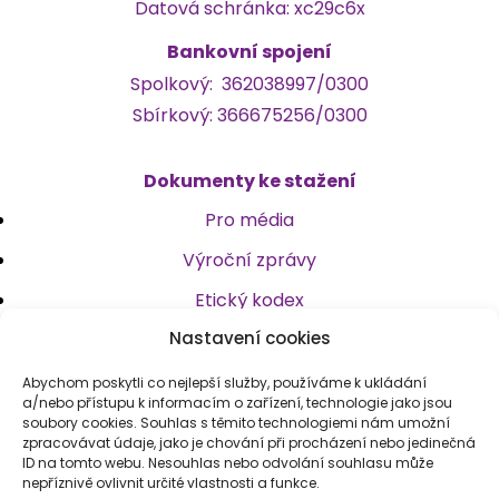
Datová schránka: xc29c6x
Bankovní spojení
Spolkový:
362038997/0300
Sbírkový: 366675256/0300
Dokumenty ke stažení
Pro média
Výroční zprávy
Etický kodex
Nastavení cookies
Stanovy
Logotyp
Abychom poskytli co nejlepší služby, používáme k ukládání
a/nebo přístupu k informacím o zařízení, technologie jako jsou
soubory cookies. Souhlas s těmito technologiemi nám umožní
zpracovávat údaje, jako je chování při procházení nebo jedinečná
Kontakt
ID na tomto webu. Nesouhlas nebo odvolání souhlasu může
nepříznivě ovlivnit určité vlastnosti a funkce.
spolek@msr.care