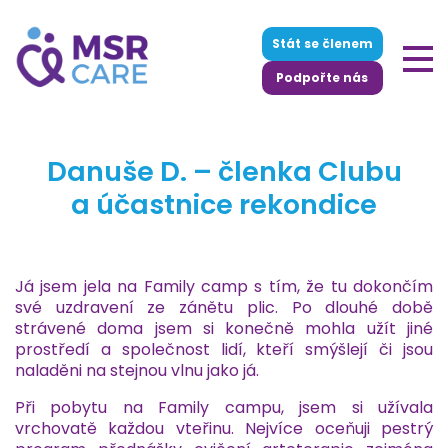
Stát se členem
Podpořte nás
Danuše D. – členka Clubu
a účastnice rekondice
Já jsem jela na Family camp s tím, že tu dokončím
své uzdravení ze zánětu plic. Po dlouhé době
strávené doma jsem si konečně mohla užít jiné
prostředí a společnost lidí, kteří smýšlejí či jsou
naladěni na stejnou vlnu jako já.
Při pobytu na Family campu, jsem si užívala
vrchovatě každou vteřinu. Nejvíce oceňuji pestrý